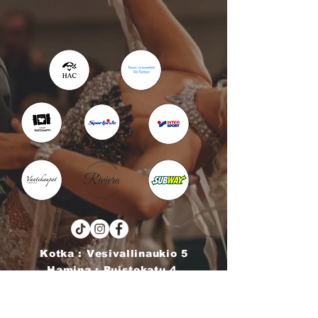
Kotka : Vesivallinaukio 5
Hamina : Puistokatu 4
info@tanssikoulu.fi
0400 741898