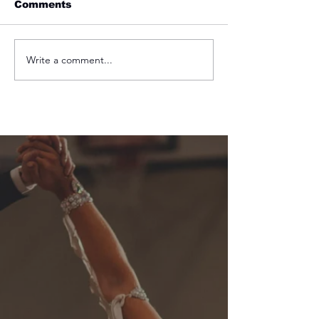
Comments
KAUSI ALKAA
Write a comment...
Kilparyhmien
lisähaku