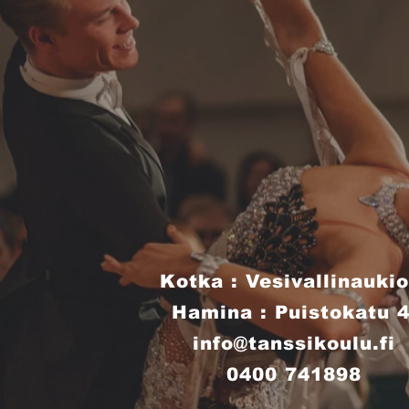
Kotka : Vesivallinaukio
Hamina : Puistokatu 
info@tanssikoulu.fi
0400 741898