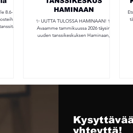
la
TANSSIKESKUS
HAMINAAN
le 8.6-
Et
osteihin
t
✨ UUTTA TULOSSA HAMINAAN! ✨
 tanssitaan
Avaamme tammikuussa 2026 täysin
t jatkavat
uuden tanssikeskuksen Haminaan,
ssa.
ta
osoitteeseen puistokatu 4 ! 💃🕺 Uudet ja
! ☀️
Ry
omat toimitilat tarjoavat entistä
jo
paremmat puitteet tanssille ja
liikkumiselle. Keskus sisältää kaksi
peilisalia, jotka sopivat erinomaisesti
tanssitunneille, liikuntaryhmille ja
touko
luovalle tekemiselle. 🌟 Tanssikoulumme
l
omat keskiviikon lasten tunnit siirtyvät
tanssikeskukselle Tammikuussa 2026.
Sisäänkäynti on talon sisäpihalta. Auto
kannattaa
Kysyttävää
yhteyttä!