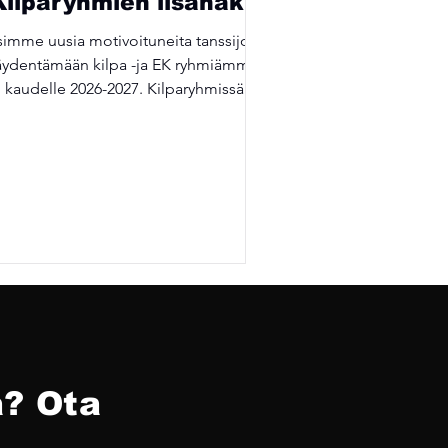
Kilparyhmien lisähaku
simme uusia motivoituneita tanssijoita
äydentämään kilpa -ja EK ryhmiämme
kaudelle 2026-2027. Kilparyhmissä
tanssiminen on motivoivaa ja
nssitekniset taidot kehittyvät nopeasti.
hmiä valmentaa tanssin ammattilaiset,
tka vastaavat kausisuunnitelmasta koko
vuoden ajaksi. Kilparyhmiin, sen
toimintaan ja maksuihin sitoudutaan
koko lukukaudeksi elokuusta 2026-
kuukun 2027. Pois voi jättäytyä vain
ääkärintodistuksella. Jos sitoutuminen
tuntuu vielä haastavalta, kann
? Ota