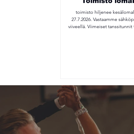
Toimisto lomal
toimisto hiljenee kesälomal
27.7.2026. Vastaamme sähköp
viiveellä. Viimeiset tanssitunnit
4.6. Torstaina. Kilparyhmäläise
tanssikautta vielä kesäkuu
Aurinkoista kesää kaikille