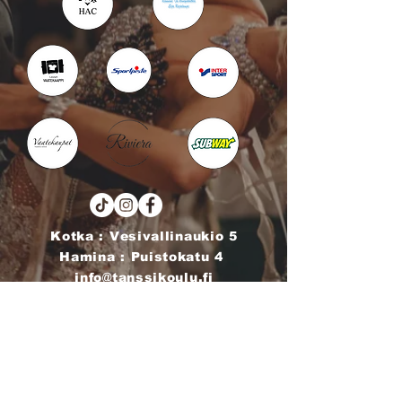
Kotka : Vesivallinaukio 5
Hamina : Puistokatu 4
info@tanssikoulu.fi
0400 741898
© 2026 Tanssikoulu Vikman