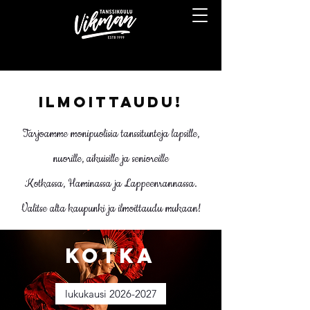
ILMOITTAUDU!
Tarjoamme monipuolisia tanssitunteja lapsille,
nuorille, aikuisille ja senioreille
Kotkassa, Haminassa ja Lappeenrannassa.
Valitse alta kaupunki ja ilmoittaudu mukaan!
Kotka
lukukausi 2026-2027