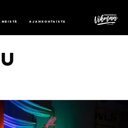
 meistä
Ajankohtaista
DU