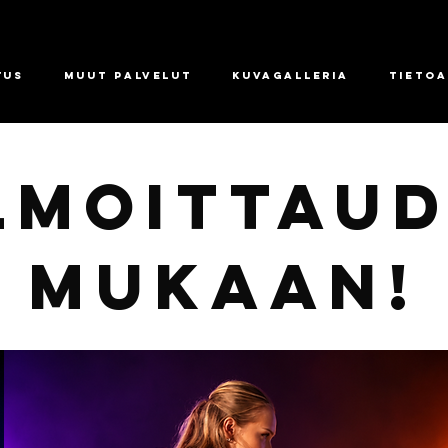
tus
Muut palvelut
Kuvagalleria
Tietoa
LMOITTAU
mukaan!