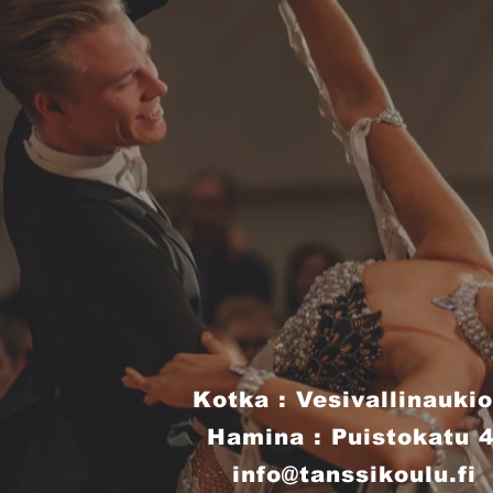
Kotka : Vesivallinaukio
Hamina : Puistokatu 
info@tanssikoulu.fi