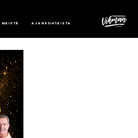
 meistä
Ajankohtaista
tA