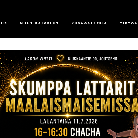
tus
Muut palvelut
Kuvagalleria
Tietoa
appeenran