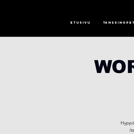
Etusivu
Tanssinope
WOR
Hyppää
it