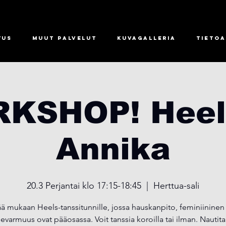
tus
Muut palvelut
Kuvagalleria
Tietoa
KSHOP! Heel
Annika
20.3 Perjantai klo 17:15-18:45
  |  
Herttua-sali
 mukaan Heels-tanssitunnille, jossa hauskanpito, feminiininen l
sevarmuus ovat pääosassa. Voit tanssia koroilla tai ilman. Nautit