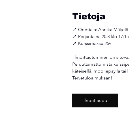
Tietoja
📌 Opettaja: Annika Mäkelä
📌 Perjantaina 20.3 klo 17:15
📌 Kurssimaksu 25€ 
 Ilmoittautuminen on sitova. Mahdolliset kurssiperuutukset tulee tehdä viikkoa ennen kurssin alkua.  
Peruuttamattomista kurssipa
käteisellä, mobilepaylla tai l
Tervetuloa mukaan! 
Ilmoittaudu