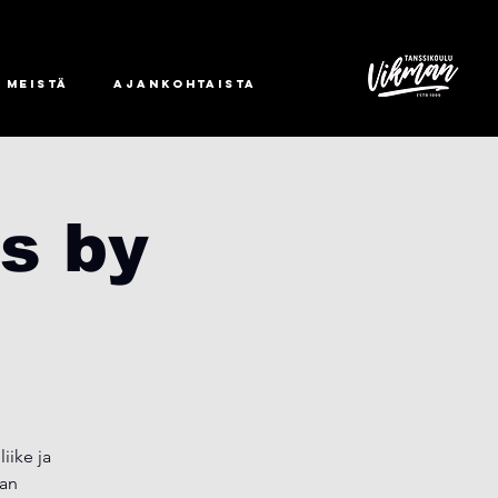
 meistä
Ajankohtaista
s by
iike ja
aan