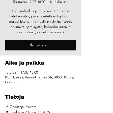
Torstaisin 17:05-18:00
  |  
Kunkku-sali
Koe vauhdikas ja mukaansatempaava
katutanssilaji, jossa opetellaan hiphopin
perusliikkeitä hittimusiikin tahtiin. Tunnit
edistävät rytmisyyttä, kehonhallintaa ja
itsetuntoa. (nuoret & aikuiset)
Ilmoittaudu
Aika ja paikka
Torstaisin 17:05-18:00
Kunkku-sali, Vesivallinaukio 5A, 48600 Kotka,
Finland
Tietoja
📌 Opettaja: Aurora 
📌 Syyskausi 20.8.-26.11.2026