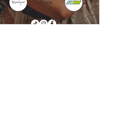
Kotka : Vesivallinaukio 5
Hamina : Puistokatu 4
info@tanssikoulu.fi
0400 741898
© 2026 Tanssikoulu Vikman
Kysyttävää? Ota
yhteyttä!
Nimi