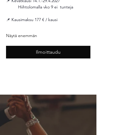
📌 Kevätkausi 14.1.-29.4.2027
	Hiihtolomalla vko 9 ei  tunteja 
📌 Kausimaksu 177 € / kausi 
Näytä enemmän
Ilmoittaudu