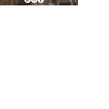
Kotka : Vesivallinaukio 5
Hamina : Puistokatu 4
info@tanssikoulu.fi
0400 741898
© 2026 Tanssikoulu Vikman
Kysyttävää? Ota
yhteyttä!
Nimi
Sähköposti