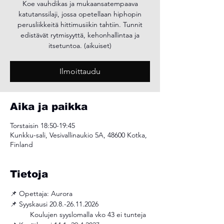
Koe vauhdikas ja mukaansatempaava
katutanssilaji, jossa opetellaan hiphopin
perusliikkeitä hittimusiikin tahtiin. Tunnit
edistävät rytmisyyttä, kehonhallintaa ja
itsetuntoa. (aikuiset)
Ilmoittaudu
Aika ja paikka
Torstaisin 18:50-19:45
Kunkku-sali, Vesivallinaukio 5A, 48600 Kotka,
Finland
Tietoja
📌 Opettaja: Aurora 
📌 Syyskausi 20.8.-26.11.2026
	Koulujen syyslomalla vko 43 ei tunteja