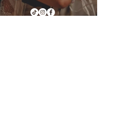
Kotka : Vesivallinaukio 5
Hamina : Puistokatu 4
info@tanssikoulu.fi
0400 741898
© 2026 Tanssikoulu Vikman
Kysyttävää? Ota
yhteyttä!
Nimi
Sähköposti