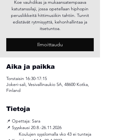
Koe vauhdikas ja mukaansatempaava
katutanssilaji, jossa opetellaan hiphopin
perusliikkeitä hittimusiikin tahtiin. Tunnit
edistävät rytmisyyttä, kehonhallintaa ja
itsetuntoa.
Ilmoittaudu
Aika ja paikka
Torstaisin 16:30-17:15
Jokeri-sali, Vesivallinaukio 5A, 48600 Kotka,
Finland
Tietoja
📌 Opettaja: Sara 
📌 Syyskausi 20.8.-26.11.2026
	Koulujen syyslomalla vko 43 ei tunteja