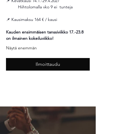
📌 Kevätkausi 14.1.-29.4.2027
	Hiihtolomalla vko 9 ei  tunteja 
📌 Kausimaksu 164 € / kausi 
Kauden ensimmäisen tanssiviikko 17.-23.8 
on ilmainen kokeiluviikko!
Näytä enemmän
Ilmoittaudu