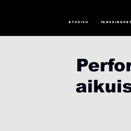
Etusivu
Tanssinope
Perfo
aikui