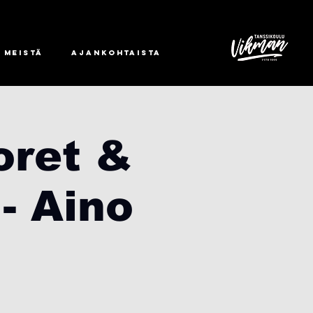
 meistä
Ajankohtaista
oret &
- Aino