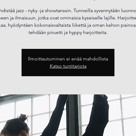
yhdistää jazz - nyky -ja showtanssin. Tunneilla syvennytään luonno
seen ja ilmaisuun, jotka ovat ominaisia kyseiselle lajille. Harjoi
kaa, hyödyntäen kokonaisvaltaista liikettä ja oman kehon painoa.
tehdään piruetti ja hyppy harjoitteita.
Ilmoittautuminen ei enää mahdollista
Katso tuntitarjota