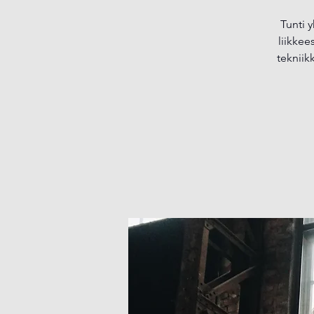
Tunti 
liikkee
tekniik