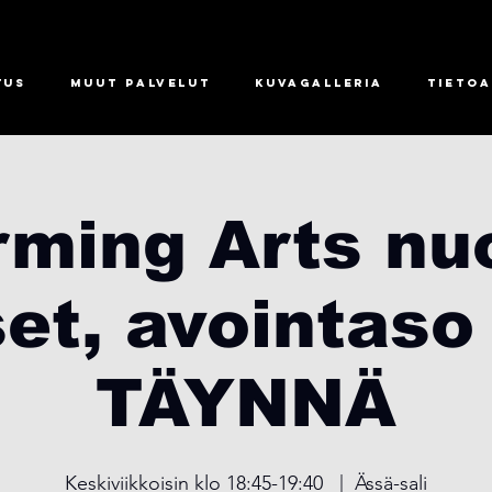
tus
Muut palvelut
Kuvagalleria
Tietoa
rming Arts nu
set, avointaso 
TÄYNNÄ
Keskiviikkoisin klo 18:45-19:40
  |  
Ässä-sali