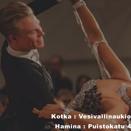
Kotka : Vesivallinaukio
Hamina : Puistokatu 