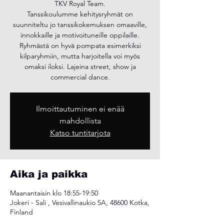
TKV Royal Team.
Tanssikoulumme kehitysryhmät on
suunniteltu jo tanssikokemuksen omaaville,
innokkaille ja motivoituneille oppilaille.
Ryhmästä on hyvä pompata esimerkiksi
kilparyhmiin, mutta harjoitella voi myös
omaksi iloksi. Lajeina street, show ja
commercial dance.
Ilmoittautuminen ei enää
mahdollista
Katso tuntitarjota
Aika ja paikka
Maanantaisin klo 18:55-19:50
Jokeri - Sali , Vesivallinaukio 5A, 48600 Kotka,
Finland