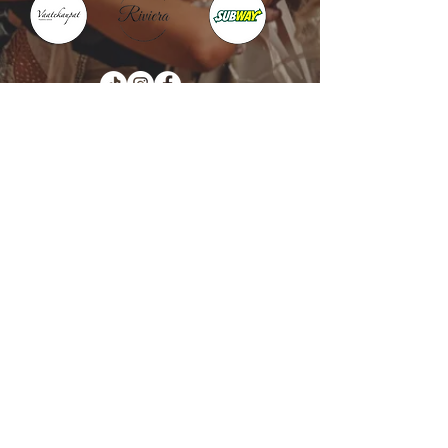
Kotka : Vesivallinaukio 5
Hamina : Puistokatu 4
info@tanssikoulu.fi
0400 741898
© 2026 Tanssikoulu Vikman
Kysyttävää? Ota
yhteyttä!
Nimi