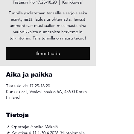
Tiistaisin klo 17:25-18:20
  |  
Kunkku-sali
Tunnilla yhdistetään tanssillisia sarjoja sekä
esiintymistä, laulua unohtamatta. Tanssit
ammentavat musikaalien maailmasta aina
vauhdikkaista numeroista herkempiin
tulkintoihin. Tällä tunnilla on nauru takuu!
Ilmoittaudu
Aika ja paikka
Tiistaisin klo 17:25-18:20
Kunkku-sali, Vesivallinaukio 5A, 48600 Kotka,
Finland
Tietoja
📌 Opettaja: Annika Mäkelä
📌 Kevätkausi 11.1-30.4.2026 (Hiihtolomalla 