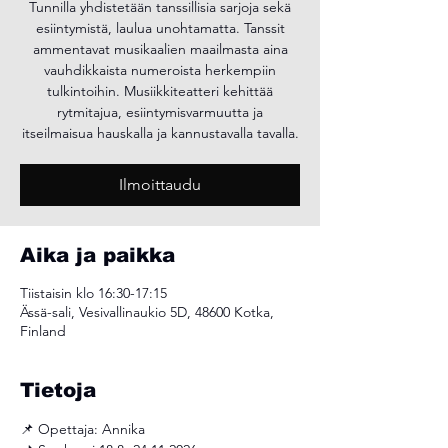
Tunnilla yhdistetään tanssillisia sarjoja sekä
esiintymistä, laulua unohtamatta. Tanssit
ammentavat musikaalien maailmasta aina
vauhdikkaista numeroista herkempiin
tulkintoihin. Musiikkiteatteri kehittää
rytmitajua, esiintymisvarmuutta ja
itseilmaisua hauskalla ja kannustavalla tavalla.
Ilmoittaudu
Aika ja paikka
Tiistaisin klo 16:30-17:15
Ässä-sali, Vesivallinaukio 5D, 48600 Kotka,
Finland
Tietoja
📌 Opettaja: Annika 