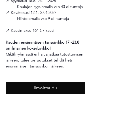
📌 Syyskausi 18.8.-24.11.2026
	Koulujen syyslomalla vko 43 ei tunteja 
📌 Kevätkausi 12.1.-27.4.2027
	Hiihtolomalla vko 9 ei  tunteja 
📌 Kausimaksu 164 € / kausi 
Kauden ensimmäisen tanssiviikko 17.-23.8 
on ilmainen kokeiluviikko!
Mikäli ryhmässä ei halua jatkaa tutustumisen 
jälkeen, tulee peruutukset tehdä heti 
ensimmäisen tanssiviikon jälkeen.
Ilmoittaudu