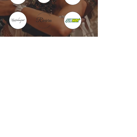
Kotka : Vesivallinaukio 5
Hamina : Puistokatu 4
info@tanssikoulu.fi
0400 741898
© 2026 Tanssikoulu Vikman
Kysyttävää? Ota
yhteyttä!