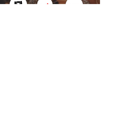
Kotka : Vesivallinaukio 5
Hamina : Puistokatu 4
info@tanssikoulu.fi
0400 741898
© 2026 Tanssikoulu Vikman
Kysyttävää? Ota
yhteyttä!