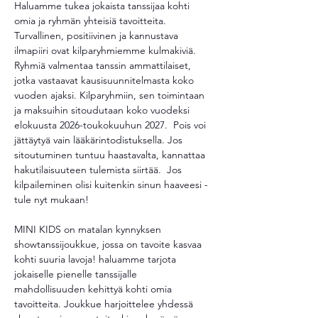
Haluamme tukea jokaista tanssijaa kohti 
omia ja ryhmän yhteisiä tavoitteita. 
Turvallinen, positiivinen ja kannustava 
ilmapiiri ovat kilparyhmiemme kulmakiviä.   
Ryhmiä valmentaa tanssin ammattilaiset, 
jotka vastaavat kausisuunnitelmasta koko 
vuoden ajaksi. Kilparyhmiin, sen toimintaan 
ja maksuihin sitoudutaan koko vuodeksi 
elokuusta 2026-toukokuuhun 2027.  Pois voi 
jättäytyä vain lääkärintodistuksella. Jos 
sitoutuminen tuntuu haastavalta, kannattaa 
hakutilaisuuteen tulemista siirtää.  Jos 
kilpaileminen olisi kuitenkin sinun haaveesi - 
tule nyt mukaan!
MINI KIDS on matalan kynnyksen 
showtanssijoukkue, jossa on tavoite kasvaa 
kohti suuria lavoja! haluamme tarjota 
jokaiselle pienelle tanssijalle 
mahdollisuuden kehittyä kohti omia 
tavoitteita. Joukkue harjoittelee yhdessä 