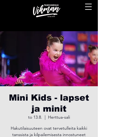
Mini Kids - lapset
ja minit
to 13.8.
  |  
Herttua-sali
Hakutilaisuuteen ovat tervetulleita kaikki
tanssista ja kilpailemisesta innostuneet