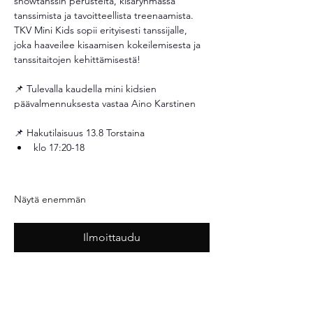
showtanssin perusteita, kisaryhmässä 
tanssimista ja tavoitteellista treenaamista. 
TKV Mini Kids sopii erityisesti tanssijalle, 
joka haaveilee kisaamisen kokeilemisesta ja 
tanssitaitojen kehittämisestä! 
📌 Tulevalla kaudella mini kidsien 
päävalmennuksesta vastaa Aino Karstinen 
📌 Hakutilaisuus 13.8 Torstaina
klo 17:20-18
Näytä enemmän
Ilmoittaudu