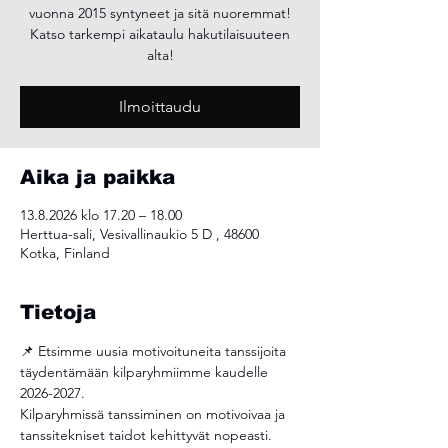
vuonna 2015 syntyneet ja sitä nuoremmat!
Katso tarkempi aikataulu hakutilaisuuteen
alta!
Ilmoittaudu
Aika ja paikka
13.8.2026 klo 17.20 – 18.00
Herttua-sali, Vesivallinaukio 5 D , 48600
Kotka, Finland
Tietoja
📌 Etsimme uusia motivoituneita tanssijoita 
täydentämään kilparyhmiimme kaudelle 
2026-2027.
Kilparyhmissä tanssiminen on motivoivaa ja 
tanssitekniset taidot kehittyvät nopeasti.  