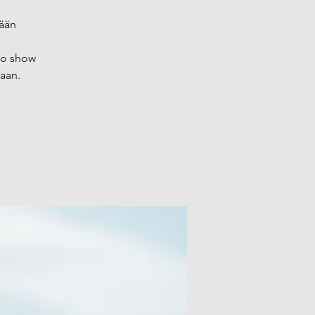
dään
ino show
taan.