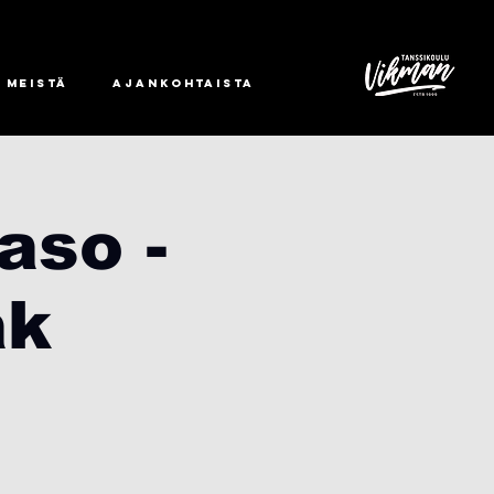
 meistä
Ajankohtaista
aso -
ak