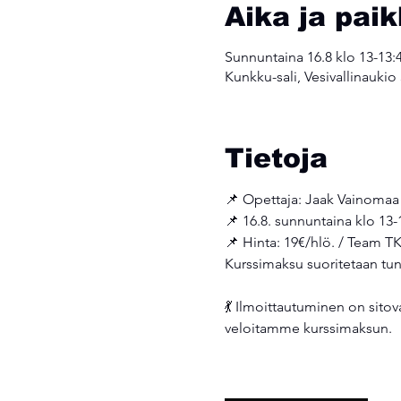
Aika ja pai
Sunnuntaina 16.8 klo 13-13:
Kunkku-sali, Vesivallinaukio
Tietoja
📌 Opettaja: Jaak Vainomaa
📌 16.8. sunnuntaina klo 13-
📌 Hinta: 19€/hlö. / Team TK
Kurssimaksu suoritetaan tunn
💃 Ilmoittautuminen on sitov
veloitamme kurssimaksun. 