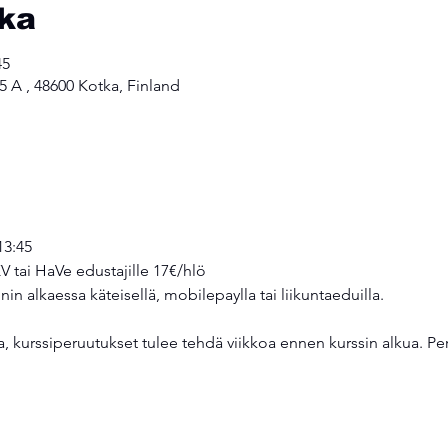
kka
45
 5 A , 48600 Kotka, Finland
13:45
V tai HaVe edustajille 17€/hlö 
in alkaessa käteisellä, mobilepaylla tai liikuntaeduilla.
a, kurssiperuutukset tulee tehdä viikkoa ennen kurssin alkua. P