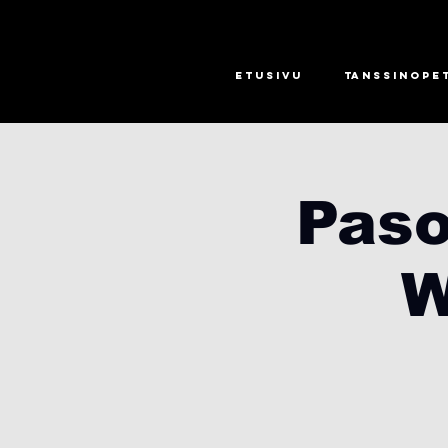
Etusivu
Tanssinope
Paso
W