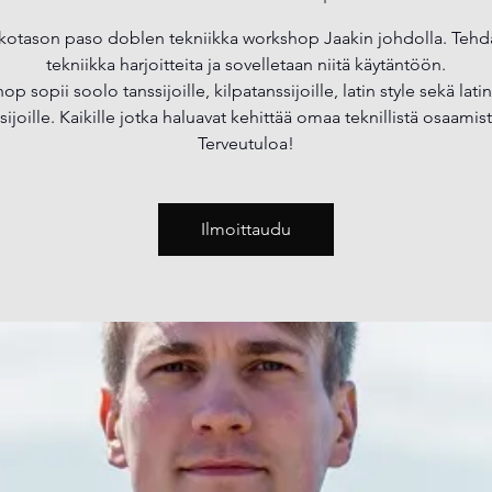
kotason paso doblen tekniikka workshop Jaakin johdolla. Teh
tekniikka harjoitteita ja sovelletaan niitä käytäntöön.
p sopii soolo tanssijoille, kilpatanssijoille, latin style sekä lat
sijoille. Kaikille jotka haluavat kehittää omaa teknillistä osaamis
Terveutuloa!
Ilmoittaudu