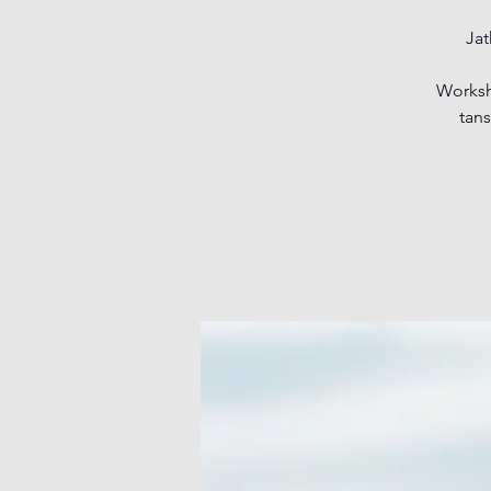
Jat
Worksho
tans