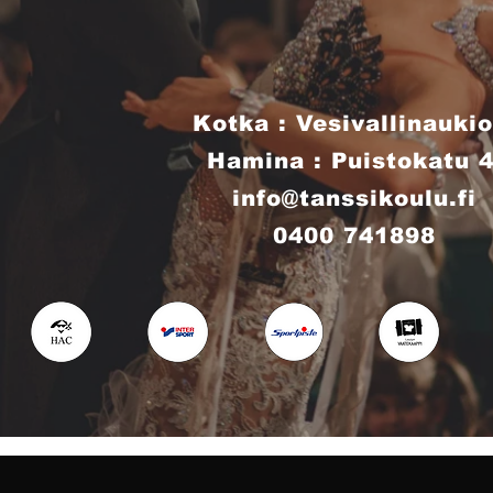
Kotka : Vesivallinaukio
Hamina : Puistokatu 
info@tanssikoulu.fi
0400 741898