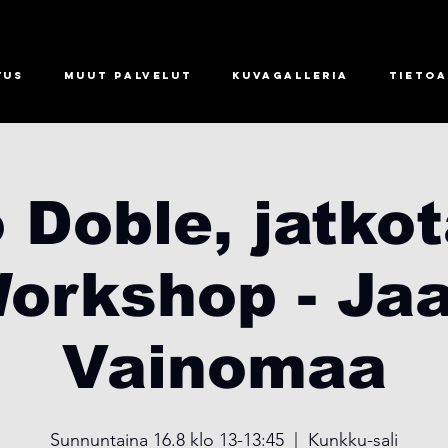
tus
Muut palvelut
Kuvagalleria
Tietoa
 Doble, jatkot
orkshop - Ja
Vainomaa
Sunnuntaina 16.8 klo 13-13:45
  |  
Kunkku-sali