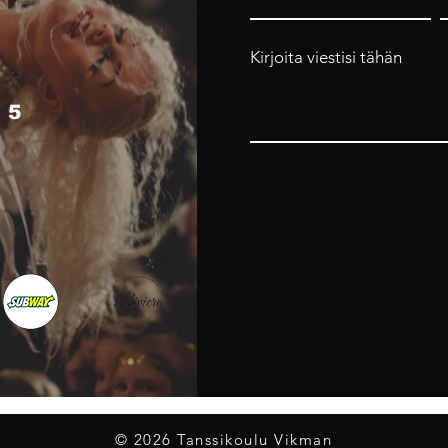
Kirjoita viestisi tähän
 5
4
© 2026 Tanssikoulu Vikman