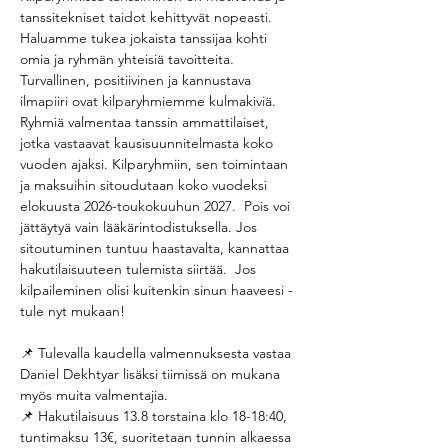
tanssitekniset taidot kehittyvät nopeasti.  
Haluamme tukea jokaista tanssijaa kohti 
omia ja ryhmän yhteisiä tavoitteita. 
Turvallinen, positiivinen ja kannustava 
ilmapiiri ovat kilparyhmiemme kulmakiviä.   
Ryhmiä valmentaa tanssin ammattilaiset, 
jotka vastaavat kausisuunnitelmasta koko 
vuoden ajaksi. Kilparyhmiin, sen toimintaan 
ja maksuihin sitoudutaan koko vuodeksi 
elokuusta 2026-toukokuuhun 2027.  Pois voi 
jättäytyä vain lääkärintodistuksella. Jos 
sitoutuminen tuntuu haastavalta, kannattaa 
hakutilaisuuteen tulemista siirtää.  Jos 
kilpaileminen olisi kuitenkin sinun haaveesi - 
tule nyt mukaan!
📌 Tulevalla kaudella valmennuksesta vastaa 
Daniel Dekhtyar lisäksi tiimissä on mukana 
myös muita valmentajia. 
📌 Hakutilaisuus 13.8 torstaina klo 18-18:40,  
tuntimaksu 13€, suoritetaan tunnin alkaessa 