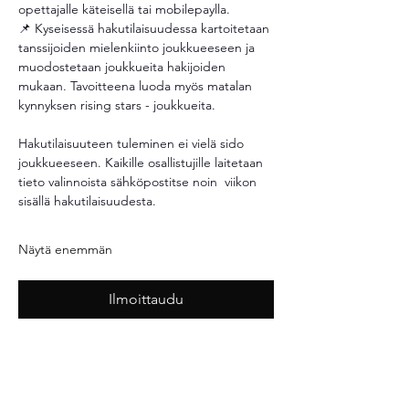
opettajalle käteisellä tai mobilepaylla. 
📌 Kyseisessä hakutilaisuudessa kartoitetaan 
tanssijoiden mielenkiinto joukkueeseen ja 
muodostetaan joukkueita hakijoiden 
mukaan. Tavoitteena luoda myös matalan 
kynnyksen rising stars - joukkueita. 
Hakutilaisuuteen tuleminen ei vielä sido 
joukkueeseen. Kaikille osallistujille laitetaan 
tieto valinnoista sähköpostitse noin  viikon 
sisällä hakutilaisuudesta. 
Näytä enemmän
Ilmoittaudu