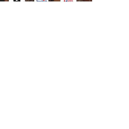
Kotka : Vesivallinaukio 5
Hamina : Puistokatu 4
info@tanssikoulu.fi
0400 741898
© 2026 Tanssikoulu Vikman
Kysyttävää? Ota
yhteyttä!