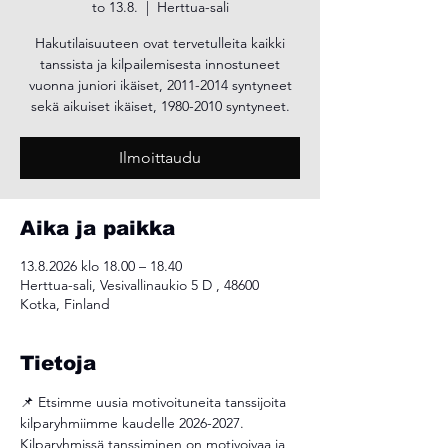
to 13.8.
  |  
Herttua-sali
Hakutilaisuuteen ovat tervetulleita kaikki
tanssista ja kilpailemisesta innostuneet
vuonna juniori ikäiset, 2011-2014 syntyneet
sekä aikuiset ikäiset, 1980-2010 syntyneet.
Ilmoittaudu
Aika ja paikka
13.8.2026 klo 18.00 – 18.40
Herttua-sali, Vesivallinaukio 5 D , 48600
Kotka, Finland
Tietoja
📌 Etsimme uusia motivoituneita tanssijoita 
kilparyhmiimme kaudelle 2026-2027.
Kilparyhmissä tanssiminen on motivoivaa ja 