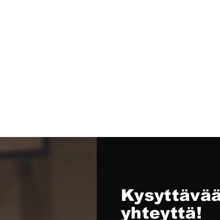
Kysyttävää
yhteyttä!