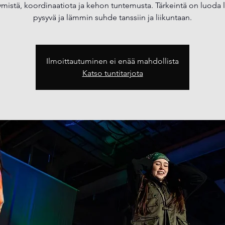
ymistä, koordinaatiota ja kehon tuntemusta. Tärkeintä on luoda 
pysyvä ja lämmin suhde tanssiin ja liikuntaan.
Ilmoittautuminen ei enää mahdollista
Katso tuntitarjota