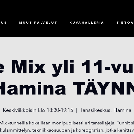
tus
Muut palvelut
Kuvagalleria
Tietoa
 Mix yli 11-vu
 Hamina TÄYN
Keskiviikkoisin klo 18:30-19:15
  |  
Tanssikeskus, Hamina
ix -tunneilla kokeillaan monipuolisesti eri tanssilajeja. Tunnit si
lkulämmittelyn, tekniikkaosuuden ja koreografian, jotka kehittäv