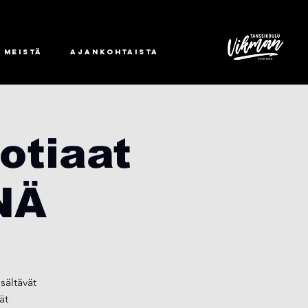
 meistä
Ajankohtaista
otiaat
NÄ
sältävät
ät