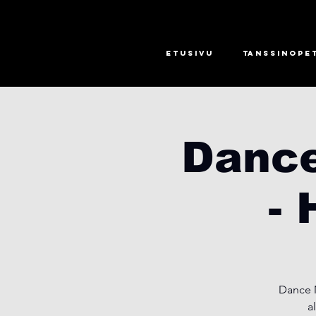
Etusivu
Tanssinope
Dance
-
Dance M
a