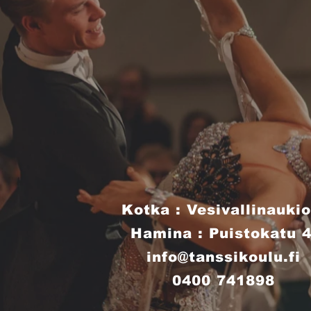
Kotka : Vesivallinaukio
Hamina : Puistokatu 
info@tanssikoulu.fi
0400 741898