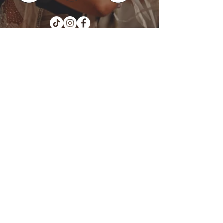
Kotka : Vesivallinaukio 5
Hamina : Puistokatu 4
info@tanssikoulu.fi
0400 741898
© 2026 Tanssikoulu Vikman
Kysyttävää? Ota
yhteyttä!
Nimi
Sähköposti