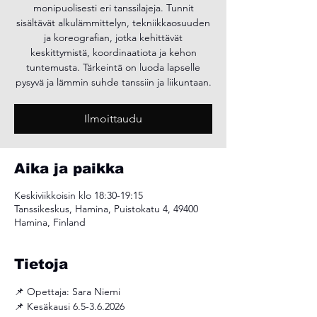
monipuolisesti eri tanssilajeja. Tunnit
sisältävät alkulämmittelyn, tekniikkaosuuden
ja koreografian, jotka kehittävät
keskittymistä, koordinaatiota ja kehon
tuntemusta. Tärkeintä on luoda lapselle
pysyvä ja lämmin suhde tanssiin ja liikuntaan.
Ilmoittaudu
Aika ja paikka
Keskiviikkoisin klo 18:30-19:15
Tanssikeskus, Hamina, Puistokatu 4, 49400
Hamina, Finland
Tietoja
📌 Opettaja: Sara Niemi
📌 Kesäkausi 6.5-3.6.2026