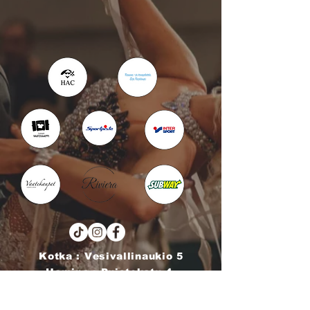
Kotka : Vesivallinaukio 5
Hamina : Puistokatu 4
info@tanssikoulu.fi
0400 741898