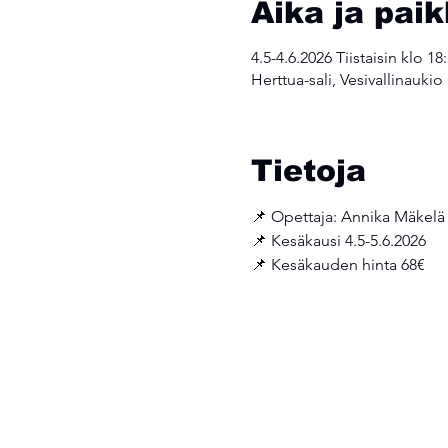
Aika ja pai
4.5-4.6.2026 Tiistaisin klo 18
Herttua-sali, Vesivallinauki
Tietoja
📌 Opettaja: Annika Mäkelä
📌 Kesäkausi 4.5-5.6.2026 
📌 Kesäkauden hinta 68€