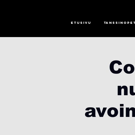
Etusivu
Tanssinope
Co
n
avoin