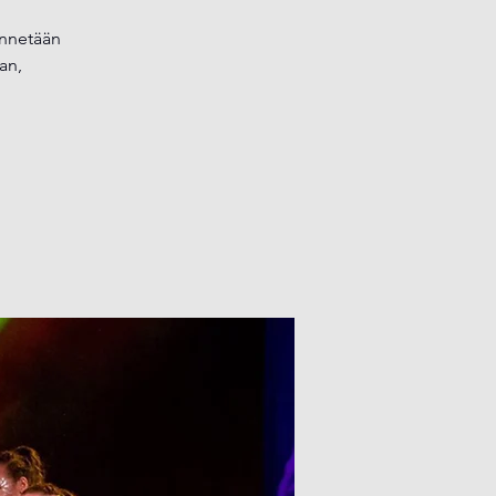
ynnetään
aan,