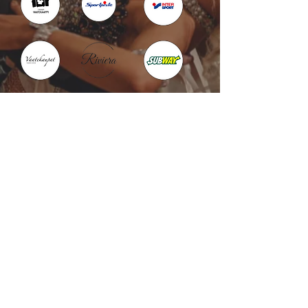
Kotka : Vesivallinaukio 5
Hamina : Puistokatu 4
info@tanssikoulu.fi
0400 741898
© 2026 Tanssikoulu Vikman
Kysyttävää? Ota
yhteyttä!