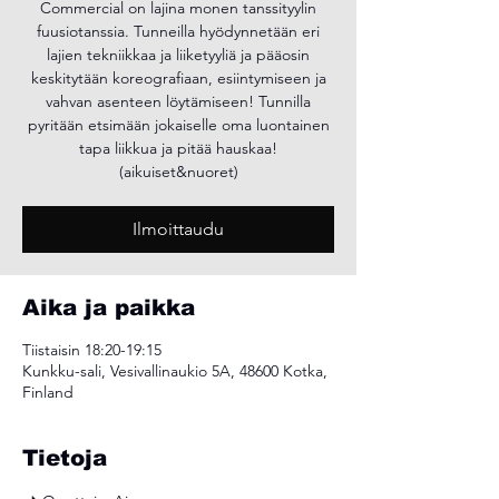
Commercial on lajina monen tanssityylin
fuusiotanssia. Tunneilla hyödynnetään eri
lajien tekniikkaa ja liiketyyliä ja pääosin
keskitytään koreografiaan, esiintymiseen ja
vahvan asenteen löytämiseen! Tunnilla
pyritään etsimään jokaiselle oma luontainen
tapa liikkua ja pitää hauskaa!
(aikuiset&nuoret)
Ilmoittaudu
Aika ja paikka
Tiistaisin 18:20-19:15
Kunkku-sali, Vesivallinaukio 5A, 48600 Kotka,
Finland
Tietoja