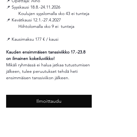
📌 Opettaja: Aino 
📌 Syyskausi 18.8.-24.11.2026
	Koulujen syyslomalla vko 43 ei tunteja 
📌 Kevätkausi 12.1.-27.4.2027
	Hiihtolomalla vko 9 ei  tunteja 
📌 Kausimaksu 177 € / kausi 
Kauden ensimmäisen tanssiviikko 17.-23.8 
on ilmainen kokeiluviikko!
Mikäli ryhmässä ei halua jatkaa tutustumisen 
jälkeen, tulee peruutukset tehdä heti 
ensimmäisen tanssiviikon jälkeen.
Ilmoittaudu