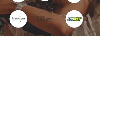
Kotka : Vesivallinaukio 5
Hamina : Puistokatu 4
info@tanssikoulu.fi
0400 741898
© 2026 Tanssikoulu Vikman
Kysyttävää? Ota
yhteyttä!
Nimi