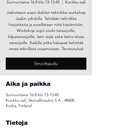
Sunnuntaina 16.8 klo 13-13:45
  |  
Kunkku-sali
Jatkotason paso doblen tekniikka workshop
Jaakin johdolla. Tehdään tekniikka
harjoitteita ja sovelletaan niitä käytäntöön.
Workshop sopii soolo tanssijoille,
kilpatanssijoille, latin style sekä latino show
tanssijoille. Kaikille jotka haluavat kehittää
omaa teknillistä osaamistaan. Terveutuloa!
Ilmoittaudu
Aika ja paikka
Sunnuntaina 16.8 klo 13-13:45
Kunkku-sali, Vesivallinaukio 5 A , 48600
Kotka, Finland
Tietoja