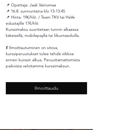
📌 Opettaja: Jaak Vainomaa
📌 16.8. sunnuntaina klo 13-13:45
📌 Hinta: 19€/hlö. / Team TKV tai HaVe 
edustajille 17€/hlö 
Kurssimaksu suoritetaan tunnin alkaessa 
käteisellä, mobilepaylla tai liikuntaeduilla.
💃 Ilmoittautuminen on sitova, 
kurssiperuutukset tulee tehdä viikkoa 
ennen kurssin alkua. Peruuttamattomista 
paikoista veloitamme kurssimaksun. 
Ilmoittaudu