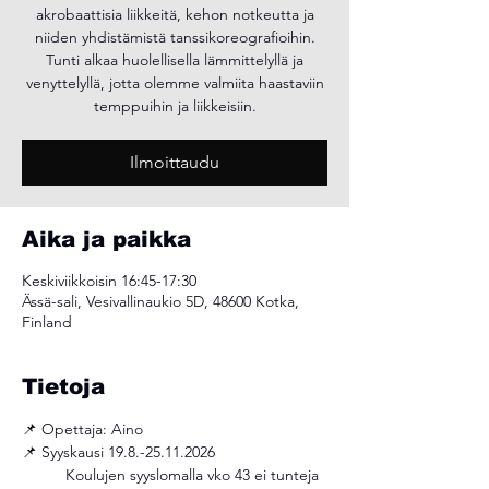
akrobaattisia liikkeitä, kehon notkeutta ja
niiden yhdistämistä tanssikoreografioihin.
Tunti alkaa huolellisella lämmittelyllä ja
venyttelyllä, jotta olemme valmiita haastaviin
temppuihin ja liikkeisiin.
Ilmoittaudu
Aika ja paikka
Keskiviikkoisin 16:45-17:30
Ässä-sali, Vesivallinaukio 5D, 48600 Kotka,
Finland
Tietoja
📌 Opettaja: Aino 
📌 Syyskausi 19.8.-25.11.2026
	Koulujen syyslomalla vko 43 ei tunteja