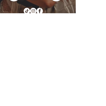
Kotka : Vesivallinaukio 5
Hamina : Puistokatu 4
info@tanssikoulu.fi
0400 741898
© 2026 Tanssikoulu Vikman
Kysyttävää? Ota
yhteyttä!
Nimi
Sähköposti