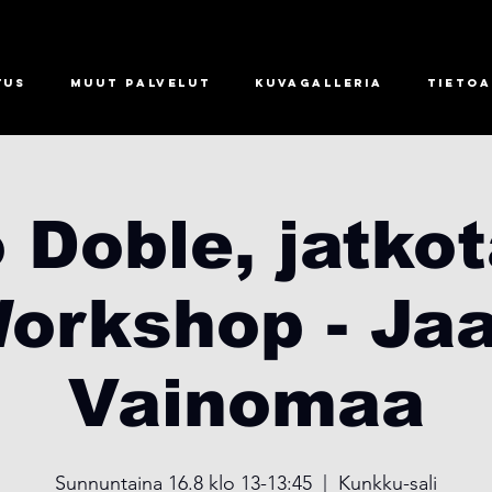
tus
Muut palvelut
Kuvagalleria
Tietoa
 Doble, jatkot
orkshop - Ja
Vainomaa
Sunnuntaina 16.8 klo 13-13:45
  |  
Kunkku-sali