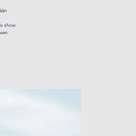
dään
ino show
taan.