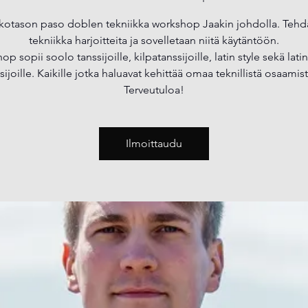
kotason paso doblen tekniikka workshop Jaakin johdolla. Teh
tekniikka harjoitteita ja sovelletaan niitä käytäntöön.
p sopii soolo tanssijoille, kilpatanssijoille, latin style sekä lat
sijoille. Kaikille jotka haluavat kehittää omaa teknillistä osaamis
Terveutuloa!
Ilmoittaudu