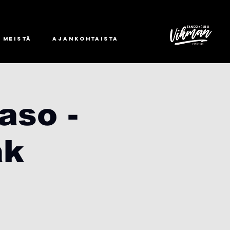
 meistä
Ajankohtaista
aso -
ak