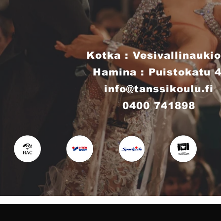
Kotka : Vesivallinaukio
Hamina : Puistokatu 
info@tanssikoulu.fi
0400 741898