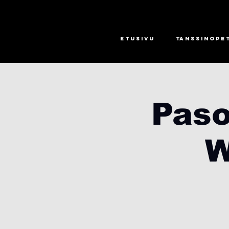
Etusivu
Tanssinope
Paso
W