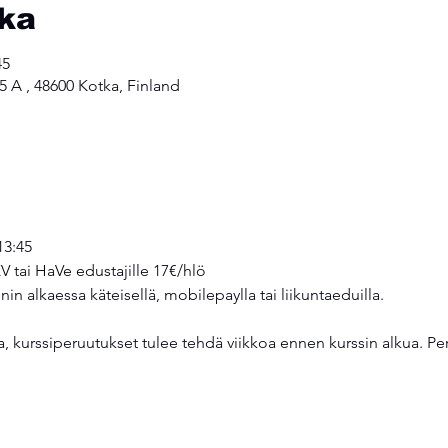
kka
45
 5 A , 48600 Kotka, Finland
13:45
V tai HaVe edustajille 17€/hlö 
in alkaessa käteisellä, mobilepaylla tai liikuntaeduilla.
a, kurssiperuutukset tulee tehdä viikkoa ennen kurssin alkua. P