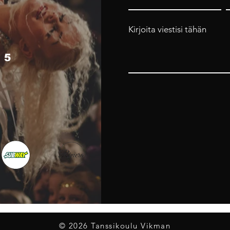
Kirjoita viestisi tähän
 5
4
© 2026 Tanssikoulu Vikman