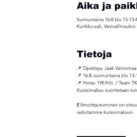
Aika ja pai
Sunnuntaina 16.8 klo 13-13:
Kunkku-sali, Vesivallinaukio
Tietoja
📌 Opettaja: Jaak Vainomaa
📌 16.8. sunnuntaina klo 13-
📌 Hinta: 19€/hlö. / Team TK
Kurssimaksu suoritetaan tunn
💃 Ilmoittautuminen on sitov
veloitamme kurssimaksun. 