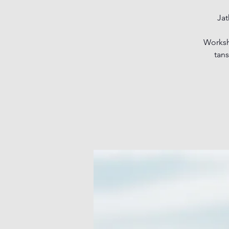
Jat
Worksho
tans