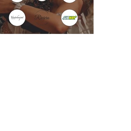
Kotka : Vesivallinaukio 5
Hamina : Puistokatu 4
info@tanssikoulu.fi
0400 741898
© 2026 Tanssikoulu Vikman
Kysyttävää? Ota
yhteyttä!
Nimi