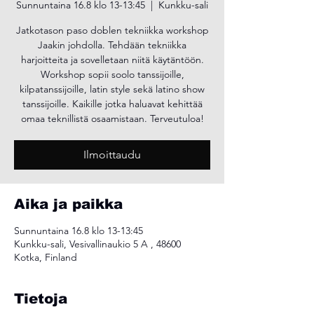
Sunnuntaina 16.8 klo 13-13:45
  |  
Kunkku-sali
Jatkotason paso doblen tekniikka workshop
Jaakin johdolla. Tehdään tekniikka
harjoitteita ja sovelletaan niitä käytäntöön.
Workshop sopii soolo tanssijoille,
kilpatanssijoille, latin style sekä latino show
tanssijoille. Kaikille jotka haluavat kehittää
omaa teknillistä osaamistaan. Terveutuloa!
Ilmoittaudu
Aika ja paikka
Sunnuntaina 16.8 klo 13-13:45
Kunkku-sali, Vesivallinaukio 5 A , 48600
Kotka, Finland
Tietoja