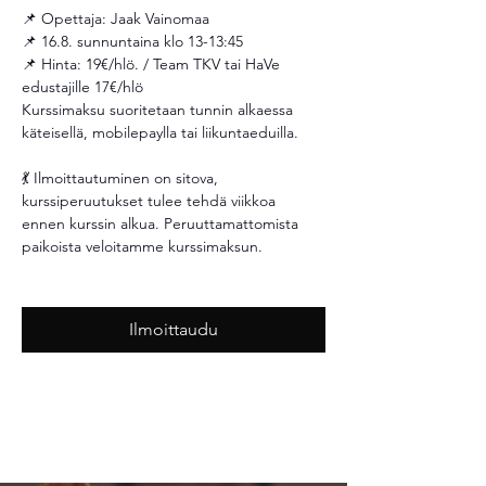
📌 Opettaja: Jaak Vainomaa
📌 16.8. sunnuntaina klo 13-13:45
📌 Hinta: 19€/hlö. / Team TKV tai HaVe 
edustajille 17€/hlö 
Kurssimaksu suoritetaan tunnin alkaessa 
käteisellä, mobilepaylla tai liikuntaeduilla.
💃 Ilmoittautuminen on sitova, 
kurssiperuutukset tulee tehdä viikkoa 
ennen kurssin alkua. Peruuttamattomista 
paikoista veloitamme kurssimaksun. 
Ilmoittaudu