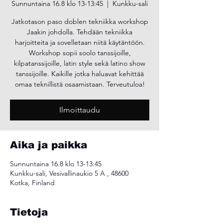
Sunnuntaina 16.8 klo 13-13:45
  |  
Kunkku-sali
Jatkotason paso doblen tekniikka workshop
Jaakin johdolla. Tehdään tekniikka
harjoitteita ja sovelletaan niitä käytäntöön.
Workshop sopii soolo tanssijoille,
kilpatanssijoille, latin style sekä latino show
tanssijoille. Kaikille jotka haluavat kehittää
omaa teknillistä osaamistaan. Terveutuloa!
Ilmoittaudu
Aika ja paikka
Sunnuntaina 16.8 klo 13-13:45
Kunkku-sali, Vesivallinaukio 5 A , 48600
Kotka, Finland
Tietoja