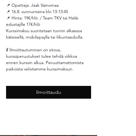
📌 Opettaja: Jaak Vainomaa
📌 16.8. sunnuntaina klo 13-13:45
📌 Hinta: 19€/hlö. / Team TKV tai HaVe 
edustajille 17€/hlö 
Kurssimaksu suoritetaan tunnin alkaessa 
käteisellä, mobilepaylla tai liikuntaeduilla.
💃 Ilmoittautuminen on sitova, 
kurssiperuutukset tulee tehdä viikkoa 
ennen kurssin alkua. Peruuttamattomista 
paikoista veloitamme kurssimaksun. 
Ilmoittaudu