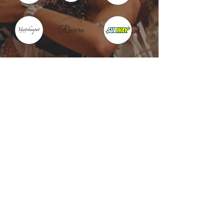
Kotka : Vesivallinaukio 5
Hamina : Puistokatu 4
info@tanssikoulu.fi
0400 741898
© 2026 Tanssikoulu Vikman
Kysyttävää? Ota
yhteyttä!
Nimi