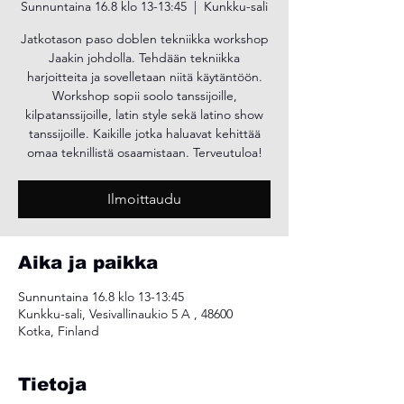
Sunnuntaina 16.8 klo 13-13:45
  |  
Kunkku-sali
Jatkotason paso doblen tekniikka workshop
Jaakin johdolla. Tehdään tekniikka
harjoitteita ja sovelletaan niitä käytäntöön.
Workshop sopii soolo tanssijoille,
kilpatanssijoille, latin style sekä latino show
tanssijoille. Kaikille jotka haluavat kehittää
omaa teknillistä osaamistaan. Terveutuloa!
Ilmoittaudu
Aika ja paikka
Sunnuntaina 16.8 klo 13-13:45
Kunkku-sali, Vesivallinaukio 5 A , 48600
Kotka, Finland
Tietoja