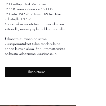
📌 Opettaja: Jaak Vainomaa
📌 16.8. sunnuntaina klo 13-13:45
📌 Hinta: 19€/hlö. / Team TKV tai HaVe 
edustajille 17€/hlö 
Kurssimaksu suoritetaan tunnin alkaessa 
käteisellä, mobilepaylla tai liikuntaeduilla.
💃 Ilmoittautuminen on sitova, 
kurssiperuutukset tulee tehdä viikkoa 
ennen kurssin alkua. Peruuttamattomista 
paikoista veloitamme kurssimaksun. 
Ilmoittaudu