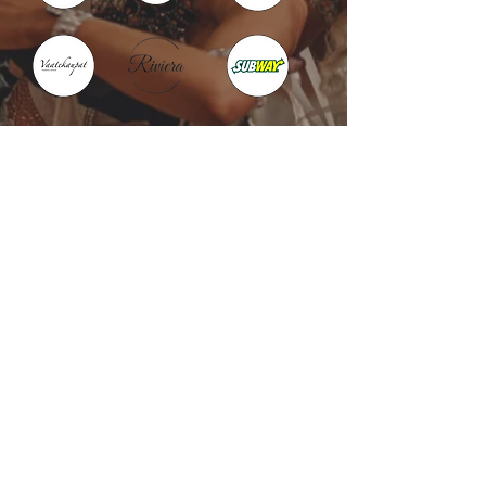
Kotka : Vesivallinaukio 5
Hamina : Puistokatu 4
info@tanssikoulu.fi
0400 741898
© 2026 Tanssikoulu Vikman
Kysyttävää? Ota
yhteyttä!
Nimi