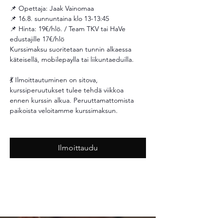
📌 Opettaja: Jaak Vainomaa
📌 16.8. sunnuntaina klo 13-13:45
📌 Hinta: 19€/hlö. / Team TKV tai HaVe 
edustajille 17€/hlö 
Kurssimaksu suoritetaan tunnin alkaessa 
käteisellä, mobilepaylla tai liikuntaeduilla.
💃 Ilmoittautuminen on sitova, 
kurssiperuutukset tulee tehdä viikkoa 
ennen kurssin alkua. Peruuttamattomista 
paikoista veloitamme kurssimaksun. 
Ilmoittaudu