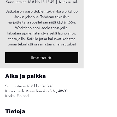
Sunnuntaina 16.8 klo 13-13:45
  |  
Kunkku-sali
Jatkotason paso doblen tekniikka workshop
Jaakin johdolla. Tehdään tekniikka
harjoitteita ja sovelletaan niitä käytäntöön.
Workshop sopii soolo tanssijoille,
kilpatanssijoille, latin style sekä latino show
tanssijoille. Kaikille jotka haluavat kehittää
omaa teknillistä osaamistaan. Terveutuloa!
Ilmoittaudu
Aika ja paikka
Sunnuntaina 16.8 klo 13-13:45
Kunkku-sali, Vesivallinaukio 5 A , 48600
Kotka, Finland
Tietoja