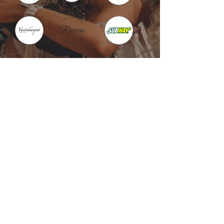
Kotka : Vesivallinaukio 5
Hamina : Puistokatu 4
info@tanssikoulu.fi
0400 741898
© 2026 Tanssikoulu Vikman
Kysyttävää? Ota
yhteyttä!
Nimi