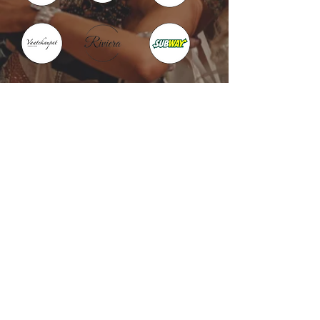
Kotka : Vesivallinaukio 5
Hamina : Puistokatu 4
info@tanssikoulu.fi
0400 741898
© 2026 Tanssikoulu Vikman
Kysyttävää? Ota
yhteyttä!
Nimi