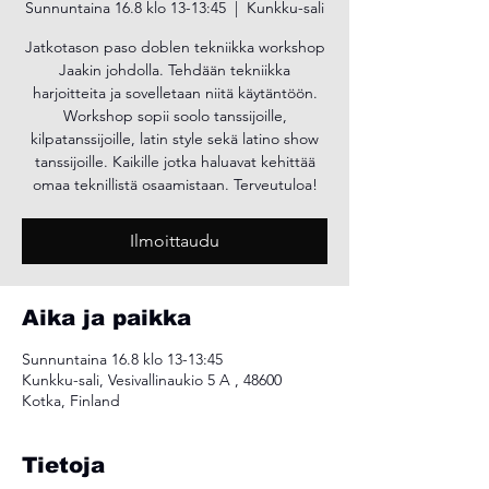
Sunnuntaina 16.8 klo 13-13:45
  |  
Kunkku-sali
Jatkotason paso doblen tekniikka workshop
Jaakin johdolla. Tehdään tekniikka
harjoitteita ja sovelletaan niitä käytäntöön.
Workshop sopii soolo tanssijoille,
kilpatanssijoille, latin style sekä latino show
tanssijoille. Kaikille jotka haluavat kehittää
omaa teknillistä osaamistaan. Terveutuloa!
Ilmoittaudu
Aika ja paikka
Sunnuntaina 16.8 klo 13-13:45
Kunkku-sali, Vesivallinaukio 5 A , 48600
Kotka, Finland
Tietoja