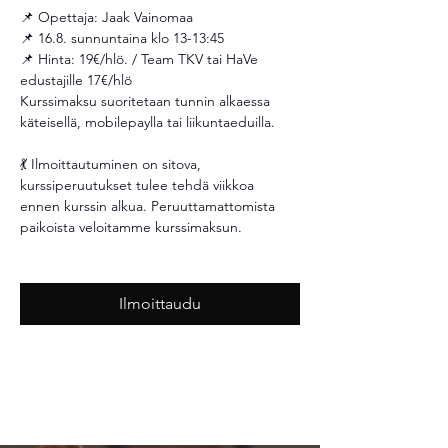
📌 Opettaja: Jaak Vainomaa
📌 16.8. sunnuntaina klo 13-13:45
📌 Hinta: 19€/hlö. / Team TKV tai HaVe 
edustajille 17€/hlö 
Kurssimaksu suoritetaan tunnin alkaessa 
käteisellä, mobilepaylla tai liikuntaeduilla.
💃 Ilmoittautuminen on sitova, 
kurssiperuutukset tulee tehdä viikkoa 
ennen kurssin alkua. Peruuttamattomista 
paikoista veloitamme kurssimaksun. 
Ilmoittaudu